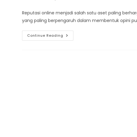
author:
published:
category:
Reputasi online menjadi salah satu aset paling berhar
yang paling berpengaruh dalam membentuk opini publi
Tepis
Continue Reading
Isu
Miring
Dengan
Jasa
Counter
Issue
Instagram
Sekarang!