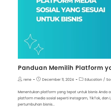
Panduan Memilih Platform ya
Post
Post
Post
rene
December 11, 2024
Education
/
So
author:
published:
category:
Menentukan platform yang tepat untuk bisnis Anda ad
platform media sosial seperti Instagram, TikTok, dan 
pertumbuhan bisnis…