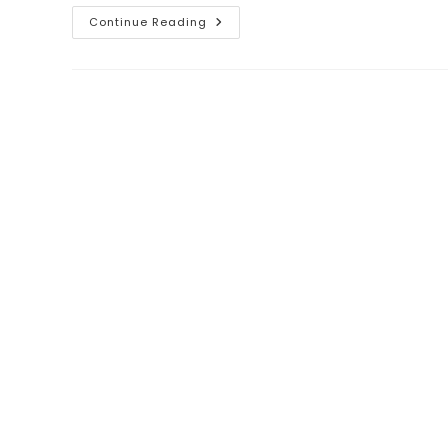
Panduan
Continue Reading
Memilih
Platform
Yang
Sesuai
Untuk
Bisnis
Anda