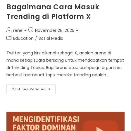
Bagaimana Cara Masuk
Trending di Platform X
Post
Post
rene
November 28, 2025
author:
published:
Post
Education
/
Sosial Media
category:
Twitter, yang kini dikenal sebagai X, adalah arena di
mana setiap suara bersaing untuk mendapatkan tempat
di Trending Topics. Bagi brand atau campaign organizer,
berhasil membuat topik mereka trending adalah…
Bagaimana
Continue Reading
Cara
Masuk
Trending
Di
Platform
X