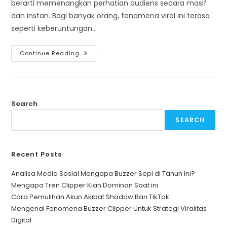
berarti memenangkan perhatian audiens secara masif
dan instan. Bagi banyak orang, fenomena viral ini terasa
seperti keberuntungan…
Mengidentifikasi
Continue Reading
Faktor
Dominan
Apa
Itu
Trending
Youtube
Sebenarnya
Search
SEARCH
Recent Posts
Analisa Media Sosial Mengapa Buzzer Sepi di Tahun Ini?
Mengapa Tren Clipper Kian Dominan Saat ini
Cara Pemulihan Akun Akibat Shadow Ban TikTok
Mengenal Fenomena Buzzer Clipper Untuk Strategi Viralitas
Digital