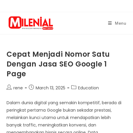
Skip
to
content
Menu
Cepat Menjadi Nomor Satu
Dengan Jasa SEO Google 1
Page
Post
Post
Post
rene
March 13, 2025
Education
author:
published:
category:
Dalam dunia digital yang semakin kompetitif, berada di
peringkat pertama Google bukan sekadar prestasi,
melainkan kunci utama untuk mendapatkan lebih
banyak traffic, meningkatkan konversi, dan
mengembangkan bisnis secara online. Data…