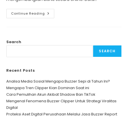
Cepat
Continue Reading
Menjadi
Nomor
Satu
Dengan
Jasa
SEO
Google
Search
1
Page
SEARCH
Recent Posts
Analisa Media Sosial Mengapa Buzzer Sepi di Tahun Ini?
Mengapa Tren Clipper Kian Dominan Saat ini
Cara Pemulihan Akun Akibat Shadow Ban TikTok
Mengenal Fenomena Buzzer Clipper Untuk Strategi Viralitas
Digital
Proteksi Aset Digital Perusahaan Melalui Jasa Buzzer Report