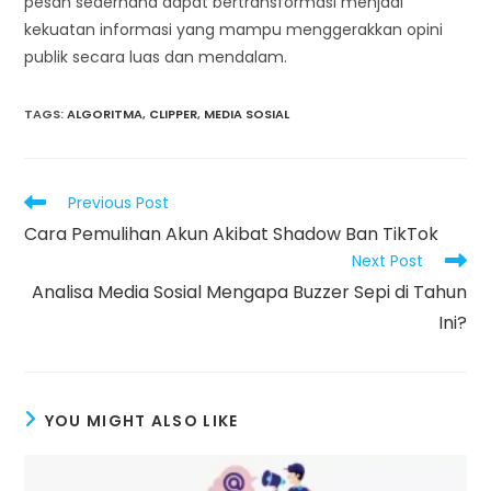
pesan sederhana dapat bertransformasi menjadi
kekuatan informasi yang mampu menggerakkan opini
publik secara luas dan mendalam.
TAGS
:
ALGORITMA
,
CLIPPER
,
MEDIA SOSIAL
Read
Previous Post
more
Cara Pemulihan Akun Akibat Shadow Ban TikTok
articles
Next Post
Analisa Media Sosial Mengapa Buzzer Sepi di Tahun
Ini?
YOU MIGHT ALSO LIKE