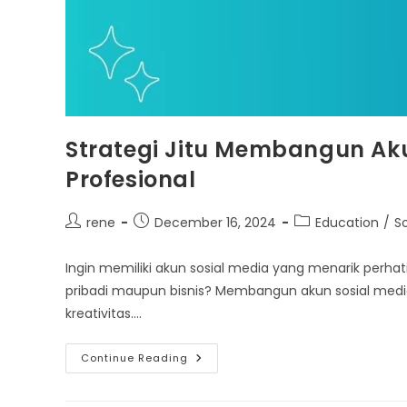
Strategi Jitu Membangun Ak
Profesional
Post
Post
Post
rene
December 16, 2024
Education
/
S
author:
published:
category:
Ingin memiliki akun sosial media yang menarik perh
pribadi maupun bisnis? Membangun akun sosial med
kreativitas.…
Strategi
Continue Reading
Jitu
Membangun
Akun