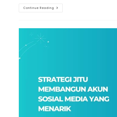
Akun
Continue Reading
Pribadi
Atau
Akun
Bisnis?
Ketahui
Strategi
Terbaik
Agar
Media
Sosial
Anda
Melesat