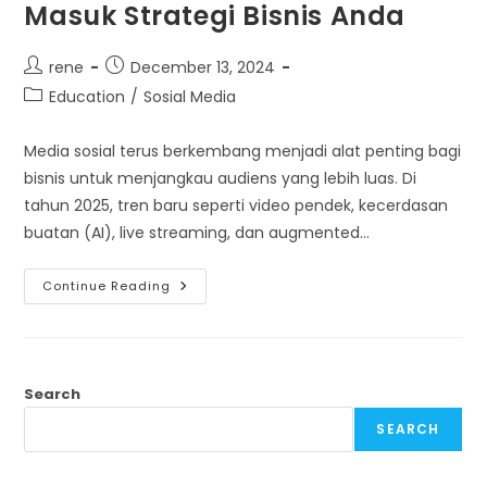
Masuk Strategi Bisnis Anda
Post
Post
rene
December 13, 2024
author:
published:
Post
Education
/
Sosial Media
category:
Media sosial terus berkembang menjadi alat penting bagi
bisnis untuk menjangkau audiens yang lebih luas. Di
tahun 2025, tren baru seperti video pendek, kecerdasan
buatan (AI), live streaming, dan augmented…
Tren
Continue Reading
Media
Sosial
Yang
Harus
Masuk
Strategi
Bisnis
Search
Anda
SEARCH