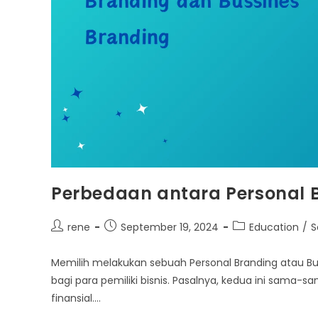
Perbedaan antara Personal 
Post
Post
Post
rene
September 19, 2024
Education
/
S
author:
published:
category:
Memilih melakukan sebuah Personal Branding atau Bus
bagi para pemiliki bisnis. Pasalnya, kedua ini sama
finansial.…