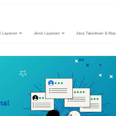
i Layanan
Jenis Layanan
Jasa Takedown & Rep