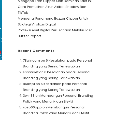
Mengapa Tren Clipper Kian Dominan Saat ini
Cara Pemulihan Akun Akibat Shadow Ban
TikTok
Mengenal Fenomena Buzzer Clipper Untuk
Strategi Viralitas Digital
Proteksi Aset Digital Perusahaan Melalui Jasa
Buzzer Report
Recent Comments
78wincom
on
6 Kesalahan pada Personal
Branding yang Sering Terlewatkan
s6666bet
on
6 Kesalahan pada Personal
Branding yang Sering Terlewatkan
868vip1
on
6 Kesalahan pada Personal
Branding yang Sering Terlewatkan
3win88
on
Membangun Personal Branding
Politik yang Menarik dan Efektif
xoso66app
on
Membangun Personal
Branding Politik yang Menarik dan Efektif