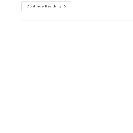
Perbedaan
Continue Reading
Antara
Personal
Branding
Dan
Bussines
Branding