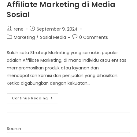
Affiliate Marketing di Media
Sosial
Post
Post
rene
September 9, 2024
author:
published:
Post
Post
Marketing
/
Sosial Media
0 Comments
category:
comments:
Salah satu Strategi Marketing yang semakin populer
adalah Affiliate Marketing, di mana individu atau entitas
mempromosikan produk atau layanan dan
mendapatkan komisi dari penjualan yang dihasilkan.
Ketika digabungkan dengan kekuatan…
Keuntungan
Continue Reading
Influencer
Untuk
Affiliate
Marketing
Di
Media
Sosial
Search