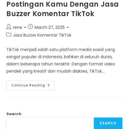
Postingan Kamu Dengan Jasa
Buzzer Komentar TikTok
Post
Post
rene
March 27, 2025
author:
published:
Post
Jasa Buzzer Komentar TikTok
category:
TikTok menjadi salah satu platform media sosial yang
sangat populer di Indonesia, bahkan di seluruh dunia,
dalam beberapa tahun terakhir. Dengan format video
pendek yang kreatif dan mudah diakses, TikTok…
Sesuaikan
Continue Reading
Komentar
Postingan
Kamu
Dengan
Jasa
Buzzer
Komentar
Search
TikTok
SEARCH