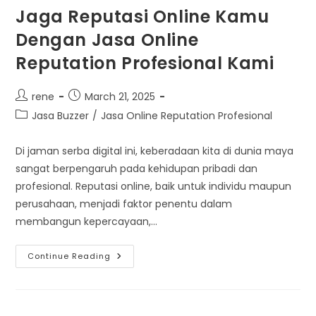
Jaga Reputasi Online Kamu
Dengan Jasa Online
Reputation Profesional Kami
Post
Post
rene
March 21, 2025
author:
published:
Post
Jasa Buzzer
/
Jasa Online Reputation Profesional
category:
Di jaman serba digital ini, keberadaan kita di dunia maya
sangat berpengaruh pada kehidupan pribadi dan
profesional. Reputasi online, baik untuk individu maupun
perusahaan, menjadi faktor penentu dalam
membangun kepercayaan,…
Jaga
Continue Reading
Reputasi
Online
Kamu
Dengan
Jasa
Online