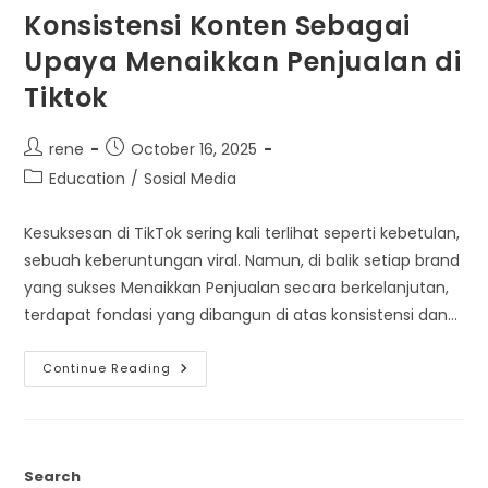
Konsistensi Konten Sebagai
Upaya Menaikkan Penjualan di
Tiktok
Post
Post
rene
October 16, 2025
author:
published:
Post
Education
/
Sosial Media
category:
Kesuksesan di TikTok sering kali terlihat seperti kebetulan,
sebuah keberuntungan viral. Namun, di balik setiap brand
yang sukses Menaikkan Penjualan secara berkelanjutan,
terdapat fondasi yang dibangun di atas konsistensi dan…
Konsistensi
Continue Reading
Konten
Sebagai
Upaya
Menaikkan
Penjualan
Di
Tiktok
Search