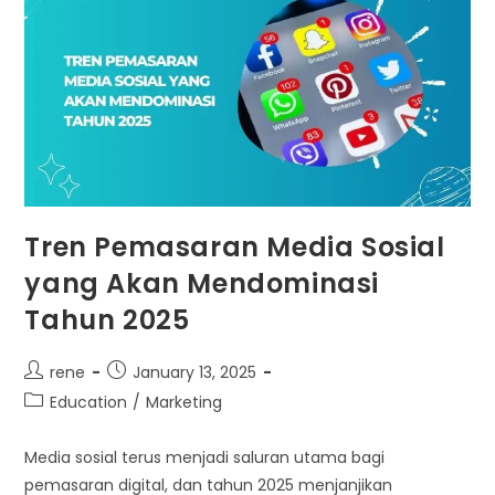
Tren Pemasaran Media Sosial
yang Akan Mendominasi
Tahun 2025
Post
Post
rene
January 13, 2025
author:
published:
Post
Education
/
Marketing
category:
Media sosial terus menjadi saluran utama bagi
pemasaran digital, dan tahun 2025 menjanjikan