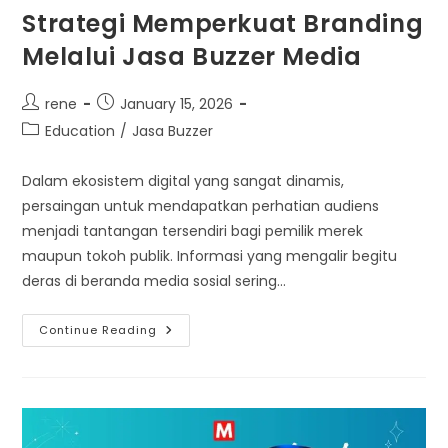
Strategi Memperkuat Branding
Melalui Jasa Buzzer Media
Post
Post
rene
January 15, 2026
author:
published:
Post
Education
/
Jasa Buzzer
category:
Dalam ekosistem digital yang sangat dinamis,
persaingan untuk mendapatkan perhatian audiens
menjadi tantangan tersendiri bagi pemilik merek
maupun tokoh publik. Informasi yang mengalir begitu
deras di beranda media sosial sering…
Strategi
Continue Reading
Memperkuat
Branding
Melalui
Jasa
Buzzer
Media