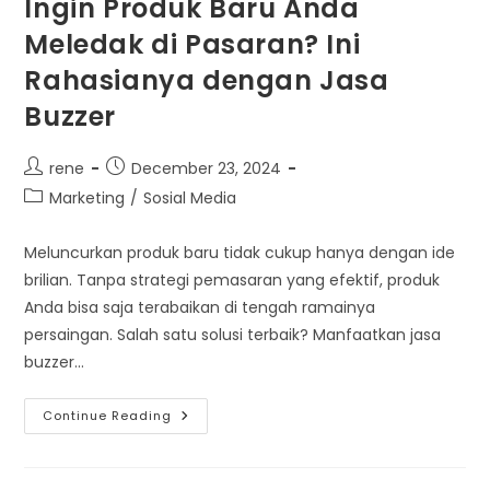
Ingin Produk Baru Anda
Meledak di Pasaran? Ini
Rahasianya dengan Jasa
Buzzer
Post
Post
rene
December 23, 2024
author:
published:
Post
Marketing
/
Sosial Media
category:
Meluncurkan produk baru tidak cukup hanya dengan ide
brilian. Tanpa strategi pemasaran yang efektif, produk
Anda bisa saja terabaikan di tengah ramainya
persaingan. Salah satu solusi terbaik? Manfaatkan jasa
buzzer…
Ingin
Continue Reading
Produk
Baru
Anda
Meledak