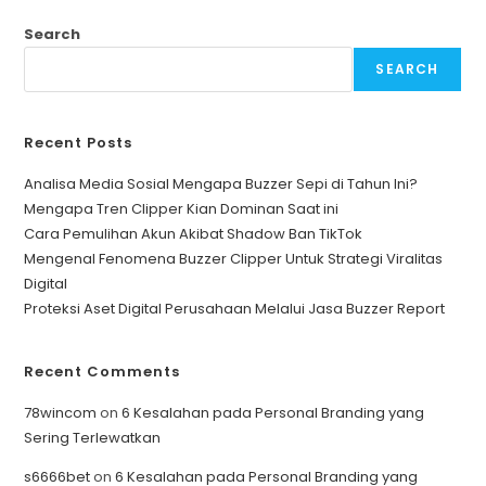
Di
Pasaran?
Ini
Search
Rahasianya
Dengan
SEARCH
Jasa
Buzzer
Recent Posts
Analisa Media Sosial Mengapa Buzzer Sepi di Tahun Ini?
Mengapa Tren Clipper Kian Dominan Saat ini
Cara Pemulihan Akun Akibat Shadow Ban TikTok
Mengenal Fenomena Buzzer Clipper Untuk Strategi Viralitas
Digital
Proteksi Aset Digital Perusahaan Melalui Jasa Buzzer Report
Recent Comments
78wincom
on
6 Kesalahan pada Personal Branding yang
Sering Terlewatkan
s6666bet
on
6 Kesalahan pada Personal Branding yang