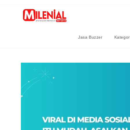
Skip
to
content
Jasa Buzzer
Kategor