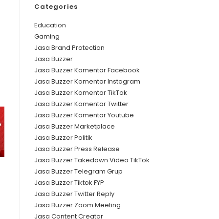
Categories
Education
Gaming
Jasa Brand Protection
Jasa Buzzer
Jasa Buzzer Komentar Facebook
Jasa Buzzer Komentar Instagram
Jasa Buzzer Komentar TikTok
Jasa Buzzer Komentar Twitter
Jasa Buzzer Komentar Youtube
Jasa Buzzer Marketplace
Jasa Buzzer Politik
Jasa Buzzer Press Release
Jasa Buzzer Takedown Video TikTok
Jasa Buzzer Telegram Grup
Jasa Buzzer Tiktok FYP
Jasa Buzzer Twitter Reply
Jasa Buzzer Zoom Meeting
Jasa Content Creator