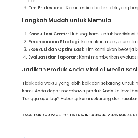
Tim Profesional:
Kami terdiri dari tim ahli yang 
Langkah Mudah untuk Memulai
Konsultasi Gratis:
Hubungi kami untuk berdiskusi
Perencanaan Strategi:
Kami akan menyusun strat
Eksekusi dan Optimisasi:
Tim kami akan bekerja 
Evaluasi dan Laporan:
Kami memberikan evaluasi
Jadikan Produk Anda Viral di Media Sos
Tidak ada waktu yang lebih baik dari sekarang untu
kami, Anda dapat membawa produk Anda ke level ber
Tunggu apa lagi? Hubungi kami sekarang dan rasaka
TAGS
:
FOR YOU PAGE
,
FYP TIKTOK
,
INFLUENCER
,
MEDIA SOSIAL
,
ST