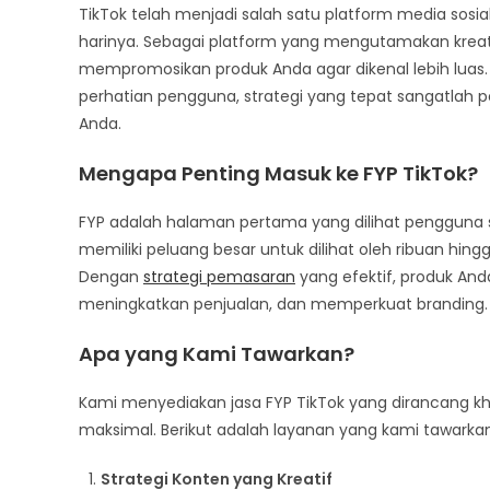
TikTok telah menjadi salah satu platform media sosial
harinya. Sebagai platform yang mengutamakan kreat
mempromosikan produk Anda agar dikenal lebih luas.
perhatian pengguna, strategi yang tepat sangatlah pe
Anda.
Mengapa Penting Masuk ke FYP TikTok?
FYP adalah halaman pertama yang dilihat pengguna s
memiliki peluang besar untuk dilihat oleh ribuan hin
Dengan
strategi pemasaran
yang efektif, produk Anda
meningkatkan penjualan, dan memperkuat branding.
Apa yang Kami Tawarkan?
Kami menyediakan
jasa FYP TikTok
yang dirancang k
maksimal. Berikut adalah layanan yang kami tawarkan
Strategi Konten yang Kreatif