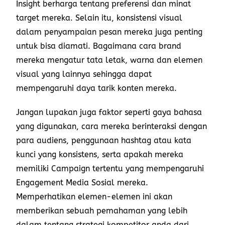
Insight berharga tentang preferensi dan minat
target mereka. Selain itu, konsistensi visual
dalam penyampaian pesan mereka juga penting
untuk bisa diamati. Bagaimana cara brand
mereka mengatur tata letak, warna dan elemen
visual yang lainnya sehingga dapat
mempengaruhi daya tarik konten mereka.
Jangan lupakan juga faktor seperti gaya bahasa
yang digunakan, cara mereka berinteraksi dengan
para audiens, penggunaan hashtag atau kata
kunci yang konsistens, serta apakah mereka
memiliki Campaign tertentu yang mempengaruhi
Engagement Media Sosial mereka.
Memperhatikan elemen-elemen ini akan
memberikan sebuah pemahaman yang lebih
dalam tentang strategi kompetitor anda dari