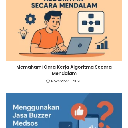
Memahami Cara Kerja Algoritma Secara
Mendalam
November 3, 2025