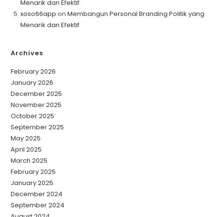
Menarik dan Efektif
xoso66app
on
Membangun Personal Branding Politik yang
Menarik dan Efektif
Archives
February 2026
January 2026
December 2025
November 2025
October 2025
September 2025
May 2025
April 2025
March 2025
February 2025
January 2025
December 2024
September 2024
August 2024