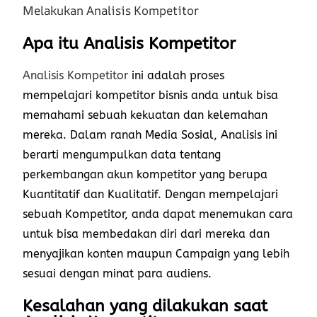
Melakukan Analisis Kompetitor
Apa itu Analisis Kompetitor
Analisis Kompetitor
ini adalah proses
mempelajari kompetitor bisnis anda untuk bisa
memahami sebuah kekuatan dan kelemahan
mereka. Dalam ranah Media Sosial, Analisis ini
berarti mengumpulkan data tentang
perkembangan akun kompetitor yang berupa
Kuantitatif dan Kualitatif. Dengan mempelajari
sebuah Kompetitor, anda dapat menemukan cara
untuk bisa membedakan diri dari mereka dan
menyajikan konten maupun Campaign yang lebih
sesuai dengan minat para audiens.
Kesalahan yang dilakukan saat