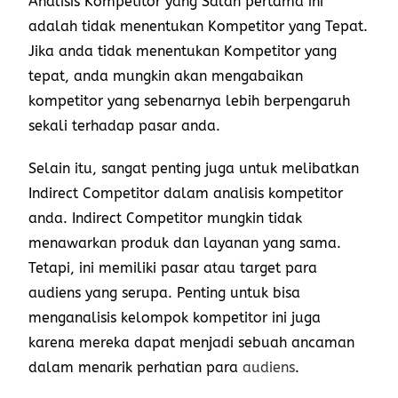
Analisis Kompetitor yang Salah pertama ini
adalah tidak menentukan Kompetitor yang Tepat.
Jika anda tidak menentukan Kompetitor yang
tepat, anda mungkin akan mengabaikan
kompetitor yang sebenarnya lebih berpengaruh
sekali terhadap pasar anda.
Selain itu, sangat penting juga untuk melibatkan
Indirect Competitor dalam analisis kompetitor
anda. Indirect Competitor mungkin tidak
menawarkan produk dan layanan yang sama.
Tetapi, ini memiliki pasar atau target para
audiens yang serupa. Penting untuk bisa
menganalisis kelompok kompetitor ini juga
karena mereka dapat menjadi sebuah ancaman
dalam menarik perhatian para
audiens
.