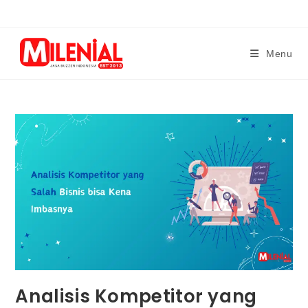
Menu
Analisis Kompetitor yang