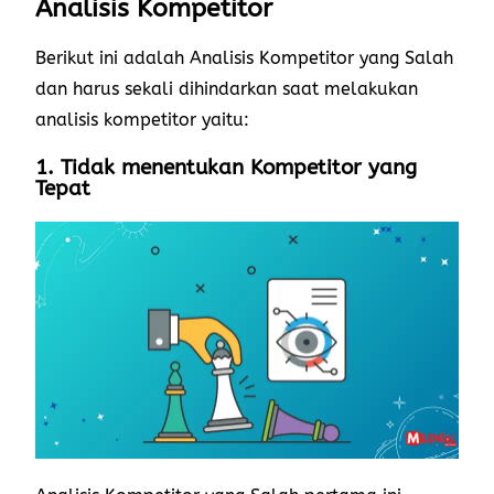
Analisis Kompetitor
Berikut ini adalah Analisis Kompetitor yang Salah
dan harus sekali dihindarkan saat melakukan
analisis kompetitor yaitu:
1. Tidak menentukan Kompetitor yang
Tepat