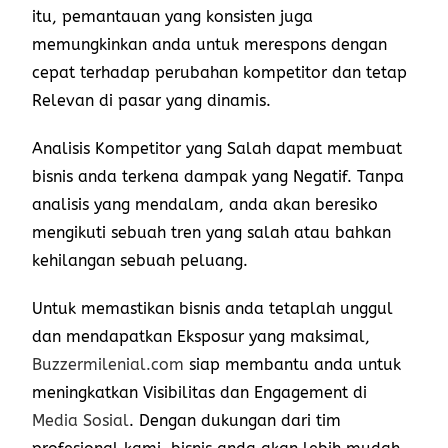
itu, pemantauan yang konsisten juga
memungkinkan anda untuk merespons dengan
cepat terhadap perubahan kompetitor dan tetap
Relevan di pasar yang dinamis.
Analisis Kompetitor yang Salah dapat membuat
bisnis anda terkena dampak yang Negatif. Tanpa
analisis yang mendalam, anda akan beresiko
mengikuti sebuah tren yang salah atau bahkan
kehilangan sebuah peluang.
Untuk memastikan bisnis anda tetaplah unggul
dan mendapatkan Eksposur yang maksimal,
Buzzermilenial.com
siap membantu anda untuk
meningkatkan Visibilitas dan Engagement di
Media Sosial
. Dengan dukungan dari tim