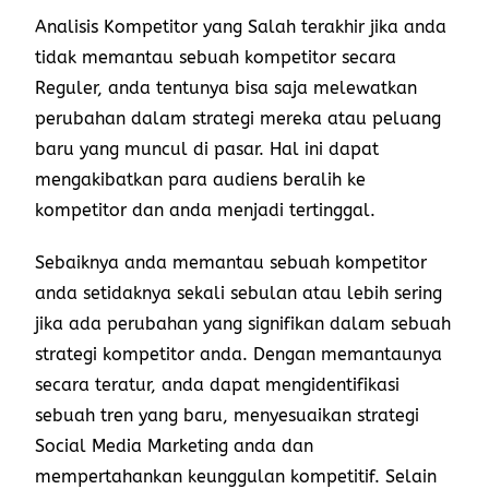
Analisis Kompetitor yang Salah terakhir jika anda
tidak memantau sebuah kompetitor secara
Reguler, anda tentunya bisa saja melewatkan
perubahan dalam strategi mereka atau peluang
baru yang muncul di pasar. Hal ini dapat
mengakibatkan para audiens beralih ke
kompetitor dan anda menjadi tertinggal.
Sebaiknya anda memantau sebuah kompetitor
anda setidaknya sekali sebulan atau lebih sering
jika ada perubahan yang signifikan dalam sebuah
strategi kompetitor anda. Dengan memantaunya
secara teratur, anda dapat mengidentifikasi
sebuah tren yang baru, menyesuaikan strategi
Social Media Marketing anda dan
mempertahankan keunggulan kompetitif. Selain