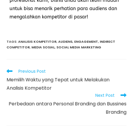
profesional kami, bisnis anda akan lebih mudah
untuk bisa menarik perhatian para audiens dan
mengalahkan kompetitor di pasar!
TAGS
:
ANALISIS KOMPETITOR
,
AUDIENS
,
ENGAGEMENT
,
INDIRECT
COMPETITOR
,
MEDIA SOSIAL
,
SOCIAL MEDIA MARKETING
Previous Post
Memilih Waktu yang Tepat untuk Melakukan
Analisis Kompetitor
Next Post
Perbedaan antara Personal Branding dan Bussines
Branding