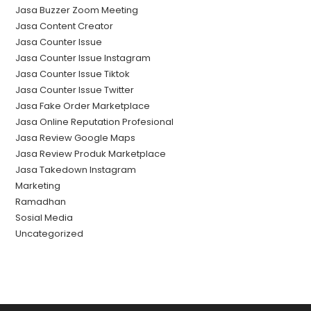
Jasa Buzzer Zoom Meeting
Jasa Content Creator
Jasa Counter Issue
Jasa Counter Issue Instagram
Jasa Counter Issue Tiktok
Jasa Counter Issue Twitter
Jasa Fake Order Marketplace
Jasa Online Reputation Profesional
Jasa Review Google Maps
Jasa Review Produk Marketplace
Jasa Takedown Instagram
Marketing
Ramadhan
Sosial Media
Uncategorized