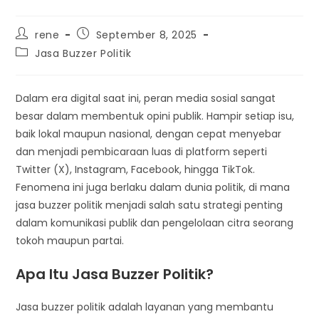
Post
Post
rene
September 8, 2025
author:
published:
Post
Jasa Buzzer Politik
category:
Dalam era digital saat ini, peran media sosial sangat
besar dalam membentuk opini publik. Hampir setiap isu,
baik lokal maupun nasional, dengan cepat menyebar
dan menjadi pembicaraan luas di platform seperti
Twitter (X), Instagram, Facebook, hingga TikTok.
Fenomena ini juga berlaku dalam dunia politik, di mana
jasa buzzer politik menjadi salah satu strategi penting
dalam komunikasi publik dan pengelolaan citra seorang
tokoh maupun partai.
Apa Itu Jasa Buzzer Politik?
Jasa buzzer politik adalah layanan yang membantu